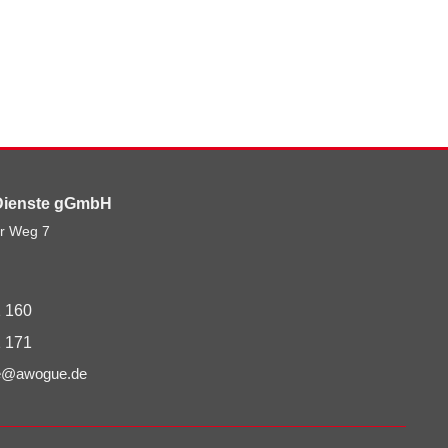
Dienste gGmbH
r Weg 7
 160
 171
te@awogue.de