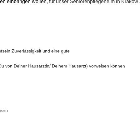
ten einbringen wollen
, für unser Seniorenpflegeheim in Krakow
sein Zuverlässigkeit und eine gute
Du von Deiner Hausärztin/ Deinem Hausarzt) vorweisen können
nern