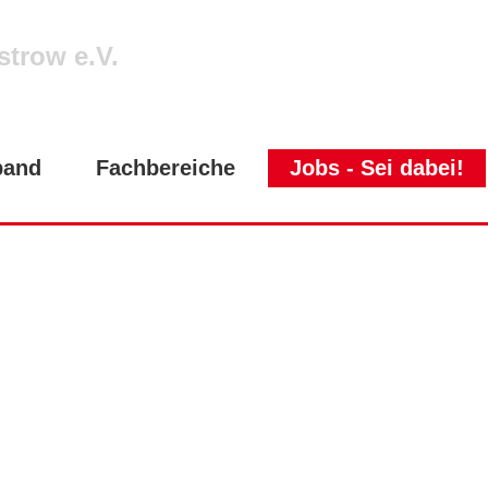
strow e.V.
band
Fachbereiche
Jobs - Sei dabei!